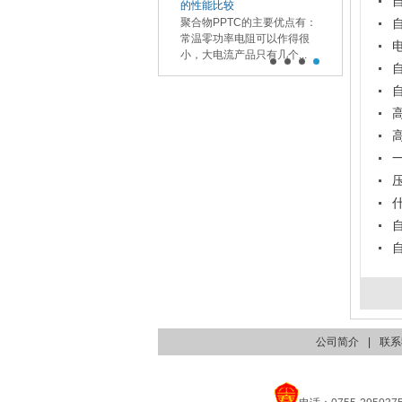
护和热管理系统应用
的性能比较
LED灯具有能耗低，寿命长
聚合物PPTC的主要优点有：
等优势开始逐渐代替现有的
常温零功率电阻可以作得很
白炽灯照明，但是LED照明...
小，大电流产品只有几个...
公司简介
|
联系