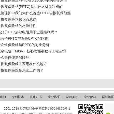
自恢复保险丝PPTC在USB防护中的动作原理
自恢复保险丝(PPTC)是用什么材质制成的
电路保护中我们为什么首选PPTC自恢复保险丝
自恢复保险丝知识点总结
自恢复保险丝的材质特性
高分子PTC热敏电阻用于过温控制吗？
高分子PPTC与陶瓷CPTC的区别
一次性保险丝与PPTC的对比分析
压敏电阻（MOV）核心功能参数与工程选型
什么是自恢复保险丝
自恢复保险丝主要用在什么地方
自恢复保险丝是怎么工作的？
我们
|
专利技术
|
资质证书
|
企业风采
|
诚聘英才
|
企业邮箱
|
网站地
2001-2019 ©
万瑞和电子
粤ICP备05046856号-1