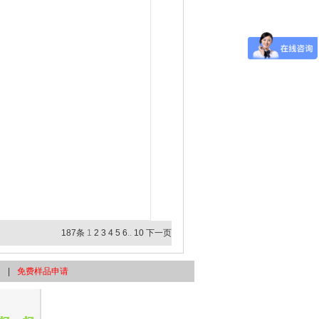
187条
1
2
3
4
5
6
..
10
下一页
图
|
免费样品申请