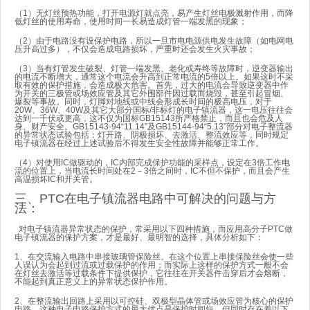
（1）无灯丝预热功能，打开电源灯就点亮，易产生灯丝电极溅射作用，而降
低灯丝的使用寿命，使用时间一长易造成灯管一端发黑的现象；
（2）由于电路没有设保护电路，所以一旦市电电源供电发生故障（如电网电
压升高过多），不仅会造成电路损坏，严重时还会发生火灾事故；
（3）当有灯管发生破裂、灯管一端发黑、老化或寿终等故障时，逆变器输出
的电流不断增大，通常这个电流会升高到正常电流的5倍以上。如果这时不采
取有效的保护措施，会造成极大危害。首先，过大的电流会导致逆变器中作
为开关的三极管或场效应管及其它外围部件因过载而烧毁，甚至引起冒烟、
爆裂等事故。同时，灯脚对地线或中线会形成长时间的极高电压，对于
20W、36W、40W及其它大部分国标/非标灯的电子镇流器，这一电压往往会
达到一千伏或更高，这不仅为国标GB15143所严格禁止，而且也会危及人
身、财产安全。GB15143-94“11.14”及GB15144-94“5.13”部分对电子整流器
的异常状态试验包括：灯开路、阴极损坏、去激活、整流效应等，同时规定
电子镇流器在经过上述试验后不得发生安全性故障并能够正常工作。
（4）对使用IC做驱动的，IC内部完成保护功能的采样点，设定在3倍工作电
流的位置上，当电流长时间处在2－3倍之间时，IC不但不保护，而且会产生
高温损坏IC和开关管。
三、PTC在电子镇流器电路中可解决的问题与方
法：
对电子镇流器异常状态的保护，常采用以下四种措施，而应用高分子PTC做
电子镇流器的保护方案，才是最好、最明智的选择，具体分析如下：
1、在交流输入电路中串接玻璃管保险丝。在这个位置上串接保险丝会使一些
人误认为会起到过流或过载保护的作用；而实际上这样的保护方式一般不会
在灯丝去激活等过载条件下提供保护，它往往在开关器件击穿后才会熔断，
不能起到真正意义上的异常状态保护作用。
2、在整流输出回路上采用以可控硅、双极型晶体管或场效应管为核心的保护
电路。这种电子电路保护方式的最大优点是保护时间短，但同时存在着以下