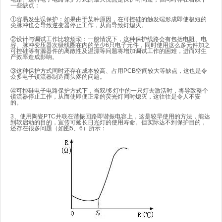
一些缺点：
①容易发生误保护：如果由于某种原因，在可控硅的触发端形成即使极短的
尖脉冲也会导致逆变器停止工作，从而导致灯熄灭。
②设计与调试工作比较烦琐：一般情况下，这种保护线路会有包括电阻、电
容、脉冲变压器次级线圈在内的至少6只电子元件，同时使用这么多元件加之
可控硅等有源器件的离散性及温漂等问题将增加调试工作的困难，进而对生
产效率造成影响。
③这种保护方式同时还存在成本较高、占用PCB空间较大等缺点，这也是令
众多电子镇流器制造商头疼的问题。
④可控硅电子电路保护方式下，当双/多灯中的一只灯去激活时，将导致整个
镇流器停止工作，从而使即便正常的荧光灯同时熄灭，这往往是令人不安
的。
3、使用陶瓷PTC并联在谐振回路即谐振电容上，这是较早使用的方法，能达
到软启动的目的，宣传可延长日光灯的使用寿命。但实际达不到保护目的，
还存在很多问题（如图5、6）所示：