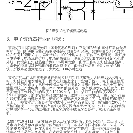
图3双泵式电子镇流器电路
3、电子镇流器行业的现状：
节能灯又叫紧凑型荧光灯（国外简称CFL灯）它是1978年由国外厂家首先发
明的，我们所讲的节能产品主要都是针对白炽灯来讲。普通的白炽灯光效大
约在每瓦10流明左右，寿命大约在1000小时左右，它的工作原理是：当灯接
入电路中，电流流过灯丝，电流的热效应，使白炽灯发出连续的可见光和红
外线，此现象在灯丝温度升到700K即可觉察，由于工作时的灯丝温度很高，
大部分的能量以红外辐射的形式浪费掉了，由于灯丝温度很高，蒸发也很
快，所以寿命也大缩短了，大约在1000小时左右。
节能灯的工作原理主要是通过镇流器给灯管灯丝加热，大约在1160K温度
时，灯丝就开始发射电子（因为在灯丝上涂了一些电子粉），电子碰撞氩原
子产生非弹性碰撞，氩原子碰撞后获得了能量又撞击汞原子，汞原子在吸收
能量后跃迁产生电离，发出253.7nm 的紫外线，紫外线激发荧光粉发光，由
于荧光灯工作时灯丝的温度在1160K左右，比白炽灯工作的温度2200K-
2700K低很多，所以它的寿命也大提高，达到5000小时以上，由于它不存在
白炽灯那样的电流热效应，荧光粉的能量转换效率也很高，达到每瓦60流明
以上。一盏节能灯比白炽灯节能80%，平均寿命延长8倍，热辐射仅20%。非
严格的情况下，一盏5瓦的节能灯光照可视为等于25瓦的白炽灯，7瓦的节能
灯光照约等于40瓦的白炽灯，9瓦的约等于60瓦的白炽灯，实现了绿色照
明。
1997年10月1日，我国“绿色照明工程”正式启动，各项标准已正式出台，但
是市场上还是存在很大部分的节能灯厂商，根本不顾国家的法律、法规，不
顾消费者的利益，还在大量生产不叫节能灯的节能灯，由于它的质次价低，
消费者对产品的识别有限，在农村及大部分城市，还有很大一部分的市场，