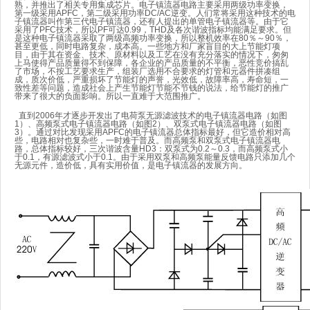
熟，并推出了相关专用集成芯片。电子镇流器电路主要采用两级功率变换，
第一级采用APFC，第二级采用功率DC/AC逆变。人们常将采用这种技术的电
子镇流器叫作第三代电子镇流器，还有人提出的单管电子镇流器等。由于它
采用了PFC技术，所以PF可达0.99，THD及各次谐波指标均能满足要求。但
是这种电子镇流器采取了两级高频功率变换，所以整机效率在80％～90％，
甚至更低，同时电路复杂，成本高。一些地方和厂家盲目的大上节能灯项
目，由于其在资金、技术、原材料以及工艺在没有充分落实的情况下，匆匆
上马使得产品质量得不到保障，各企业的产品质量的不平衡，恶性竞价搞乱
了市场，不按工艺要求生产，组装厂选用不合要求的灯管和元器件拼凑组
成，质次价低，严重损坏了节能灯的声誉，光效低，故障率高，寿命短，一
致性差等问题，造成社会上产生节能灯节能不节钱的说法，给节能灯的推广
带来了很大的负面影响。所以一直难于大范围推广。
直到2006年才逐步开发出了电荷泵无源滤波技术的电子镇流器电路（如图
1）、高频泵式电子镇流器电路（如图2）、双泵式电子镇流器电路（如图
3）。通过对比发现采用APFC的电子镇流器总体指标最好，但它造价相对高
些，电路相对也复杂些，一时难于普及。而高频泵和双泵式电子镇流器电
路，总体指标较好，三次谐波含量HD3：双泵式为0.2～0.3，而高频泵式小
于0.1，有源滤波式小于0.1。由于采用双泵和高频泵能量反馈电路只添加几个
无源元件，造价低，具有实用价值，是电子镇流器的发展方向。