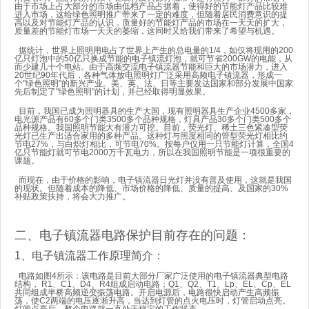
由于市场上占大部分的市场由低档产品占据着，使得好的节能灯产品比较难
进入市场，这给绿色照明推广带来了一定的难度，但随着居民消费意识的提
高以及对节能灯产品的认识，质量好的节能灯产品的市场在一天天的扩大，
质量差的节能灯市场一天天的萎缩，这同时又给我们带来了希望与机遇。
据统计，世界上照明用电占了世界上产生的总电量的1/4，如仅将现用的200
亿只灯泡中的50亿只换成节能的电子镇流灯泡，就可节省200GW的电能，从
而少建几十个电站。由于高频交流电子镇流器节能和巨大的市场潜力，进入
20世纪90年代后，各种气体放电照明灯广泛采用高频电子镇流器，形成一
个"绿色照明"的新兴产业。美、英、法、日等主要发达国家和部分发展中国家
先后制定了"绿色照明"的计划，并已经取得明显效果。
目前，我国已成为照明器具的生产大国，现有照明器具生产企业4500多家，
电光源产品有60多个门类3500多个品种规格，灯具产品30多个门类500多个
品种规格。我国照明节能大有潜力可挖。目前，荧光灯、稀土三色紧凑型荧
光灯已生产出适合家用的多种产品。这种灯与照度相同的管型荧光灯相比约
节电27%，与白炽灯相比，可节电70%。按每户仅用一只节能灯计算，全国4
亿只节能灯就可节电2000万千瓦电力，所以在我国照明节能是一项很重要的
课题。
而现在，由于价格的影响，电子镇流器日光灯并没有普及使用，这就是我国
的现状。但随着成本的降低、市场价格的降低、质量的提高、及国家的30%
补贴政策扶持，将会大力推广。
二、电子镇流器电路保护目前存在的问题：
1、电子镇流器工作原理简介：
电路如图4所示：该电路是目前大部分厂家广泛使用的电子镇流器典型电路
结构， R1、C1、D4、R4组成启动电路；Q1、Q2、T1、Lp、EL、Cp、EL
共同组成半桥高频逆变振荡电路。开启电源后，电路很快启动产生高频振
荡，使C2两端的电压逐渐升高，当达到灯管的点火电压时，灯管启动点亮。