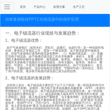
首页
产品中心
应用方案
生产工艺
自恢复保险丝PPTC在镇流器中的保护应用
一、电子镇流器行业现状与发展趋势：
1、电子镇流器优势：
由于气体放电灯（如荧光灯、霓虹灯、卤素灯、金卤灯等）是一种负阻性电
光源，要使其正常稳定工作，需加一个限流装置。这个限流装置叫做镇流
器。目前气体放电灯使用的镇流器有两种：（1）电感式镇流器；（2）高频
交流电子镇流器。由于电感式镇流器工作在市电频率，体积大、笨重，还需
消耗大量铜和硅钢等金属材料，散热困难、效率低、有频闪。电子镇流采用
高频开关变换电子线路的方法实现镇流，具有无频闪、效率高、体积小、重
量轻、可调光，不使用大量铜材和硅钢材料的特点，由于它的体积小、发光
效率高，无频闪效应，适应供电电压范围宽、节能60%的一系列优点，受到
了用户的欢迎。逐步取代电感式镇流器已成为必然趋势。
2、电子镇流器的发展趋势：
从时间上划分，电子镇流器主要经历了以下几个阶段：第一阶段是80年代中
期到90年代初期。这期间，电力电子技术由低频向高频发展，APFC（有源功
率因数校正）也开始起步，电子镇流器的优缺点开始显现出来。这一阶段电
子镇流器的主要特征是：（1）镇流器的输入端采用不可控整流和大电容（或
不用电容）滤波，输入电流波形严重畸变，当大量使用时，会造成中线电流
增加，严重时会引起镇流器大量损坏甚至造成火灾。（2）采用“逐流”无源滤
波技术，使得PF>0.9，THD<30％。但是9次谐 波的波峰因子Cf≈2，超过标
准。有人把采用这种“逐流”无源滤波技术的电子镇流器叫作第二代电子镇流
器。第二阶段是90年代初期到90年代中期。这期间，由于APFC技术已成