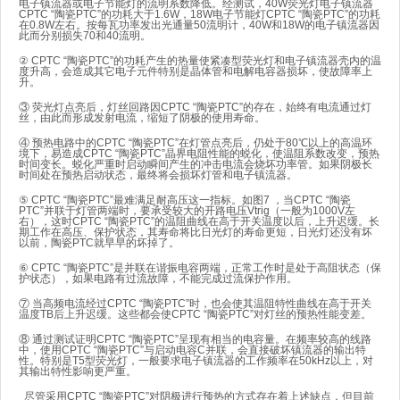
电子镇流器或电子节能灯的流明系数降低。经测试，40W荧光灯电子镇流器
CPTC “陶瓷PTC”的功耗大于1.6W，18W电子节能灯CPTC “陶瓷PTC”的功耗
在0.8W左右。按每瓦功率发出光通量50流明计，40W和18W的电子镇流器因
此而分别损失70和40流明。
② CPTC “陶瓷PTC”的功耗产生的热量使紧凑型荧光灯和电子镇流器壳内的温
度升高，会造成其它电子元件特别是晶体管和电解电容器损坏，使故障率上
升。
③ 荧光灯点亮后，灯丝回路因CPTC “陶瓷PTC”的存在，始终有电流通过灯
丝，由此而形成发射电流，缩短了阴极的使用寿命。
④ 预热电路中的CPTC “陶瓷PTC”在灯管点亮后，仍处于80℃以上的高温环
境下，易造成CPTC “陶瓷PTC”晶界电阻性能的蜕化，使温阻系数改变，预热
时间变长。蜕化严重时启动瞬间产生的冲击电流会烧坏功率管。如果阴极长
时间处在预热启动状态，最终将会损坏灯管和电子镇流器。
⑤ CPTC “陶瓷PTC”最难满足耐高压这一指标。如图7 ，当CPTC “陶瓷
PTC”并联于灯管两端时，要承受较大的开路电压Vtrig（一般为1000V左
右），这时CPTC “陶瓷PTC”的温阻曲线在高于开关温度以后，上升迟缓。长
期工作在高压、保护状态，其寿命将比日光灯的寿命更短，日光灯还没有坏
以前，陶瓷PTC就早早的坏掉了。
⑥ CPTC “陶瓷PTC”是并联在谐振电容两端，正常工作时是处于高阻状态（保
护状态），如果电路有过流故障，不能完成过流保护作用。
⑦ 当高频电流经过CPTC “陶瓷PTC”时，也会使其温阻特性曲线在高于开关
温度TB后上升迟缓。这些都会使CPTC “陶瓷PTC”对灯丝的预热性能变差。
⑧ 通过测试证明CPTC “陶瓷PTC”呈现有相当的电容量。在频率较高的线路
中，使用CPTC “陶瓷PTC”与启动电容C并联，会直接破坏镇流器的输出特
性。特别是T5型荧光灯，一般要求电子镇流器的工作频率在50kHz以上，对
其输出特性影响更严重。
尽管采用CPTC “陶瓷PTC”对阴极进行预热的方式存在着上述缺点，但目前