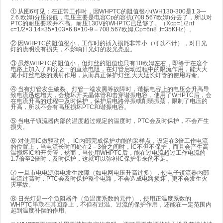
① 从图6可见：在正常工作时，因
WHPTC
的阻值很小(WH130-300是1.3—
2.6.欧姆)分压很低，电压主要是电容Cp的容抗(708.567欧姆)分去了，所以对
PTC
的耐压要求并不高。耐压130V的WH
PTC
已足够了。（Xcp=1/2πf
c=1/2×3.14×35×103×6.8×10-9＝708.567欧姆,Cp=6n8 ;f=35KHz）。
② 因WHPTC的阻值很小，工作时的插入损耗非常小（可以不计），对日光
灯的流明没有损失，不影响日光灯的发光亮度。
③ 虽然WHPTC的阻值小，但灯丝的阻值也只有10欧姆左右，即等于在这个
电路上加入了四分之一的直流电阻，在灯管启动过程中的限流作用，能大大
减小灯丝电极的溅射作用，从而真正保护灯丝,大大延长灯管的使用寿命。
④ 当有灯管发生破裂、灯管一端发黑等故障时，谐振电容上的电压会升高导
致电流迅速增大，会烧坏开关晶体管和击穿谐振电容，使用了WHPTC后，会
在电流升高的过程中及时保护，保护后电路停振或削弱振荡，限制了电压的
升高，所以不会有高压损坏PTC和谐振电容。
⑤ 当电子镇流器内部的温度超过规定的温度时，PTC会及时保护，不会产生
损失。
⑥ 对使用
IC
做驱动的，
IC
内部完成保护功能的采样点，设定在3倍工作电流
的位置上，当电流长时间处在2－3倍之间时，IC不但不保护，而且会产生高
温损坏IC和开关管，然而，当使用WHPTC后，能在过电流超过工作电流的
1.7倍至2倍时，及时保护，这就可以弥补IC保护带来的不足。
⑦ 一旦市电电源供电发生故障（如电网电压升高过多），使电子镇流器内部
电流过高时，PTC会及时保护整个电路，不会造成电路损坏，更不会发生火
灾事故。
⑧ 日光灯是一个负阻器件（负温度系数的元件），使用正温度系数的
WHPTC串联在其回路上，不但有过温、过流的保护作用，还能在一定范围内
起到温度补偿的作用。