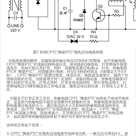
图7 利用CPTC“陶瓷PTC”预热启动电路框图
当电路接通的瞬间，高频电源的输出电压V0加到灯管两端，由于热敏电阻
CPTC“陶瓷PTC”对谐振回路构成分流，使回路的Q值很低，灯管两端不能形
成高压，也就不能点亮灯管。同时，高频电流通过电感Lp、灯丝、热敏电阻
PTCR “陶瓷PTC”，对阴极进行预热，经过0.4秒的时间后（GB规定大于0.4
秒），CPTC“陶瓷PTC”因通过电流，体温升高，电阻值迅速增大，减弱了对
谐振回路的分流。当阻值增大到一定值时，谐振回路起振，谐振电压幅值V2
增大到把灯管点亮。灯管点亮时，灯管呈现负阻特性，即灯管电流增大，灯
管两端电压V3降到额定的工作电压值，预热启动过程结束，灯管转入正常工
作。
问题在于灯管正常工作后，热敏电阻CPTC “陶瓷PTC”始终处于热动平衡状
态，这是因为热敏电阻不能完全阻断对灯阴极的分流，热敏电阻体温的高低
影响着通过电流的大小。通过电流的大小又影响到热敏电阻体温的变化。具
体地讲，当CPTC “陶瓷PTC”呈现高阻状态时，电流减小，CPTC “陶瓷
PTC”体温随之降低，阻值便减小，又导致流过CPTC “陶瓷PTC”的电流增
大，如此循环使热敏电阻始终处于保护与不保护的变化状态之中。
这种状态有如下危害：
① CPTC “陶瓷PTC”在预热启动电路中始终有功耗，一般为总功率的4％。使