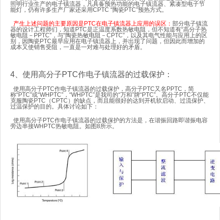
照明行业生产的电子镇流器，凡具备预热功能的电子镇流器、紧凑型电子节
能灯，仍有许多生产厂家还采用CPTC “陶瓷PTC”预热方式。
产生上述问题的主要原因是PTC在电子镇流器上应用的误区：
部分电子镇流
器的设计工程师们，知道PTC是正温度系数热敏电阻，但不知道有“高分子热
敏电阻－
PPTC
”，与“陶瓷热敏电阻－CPTC”，以及其电气性能与应用上的区
别，因陶瓷PTC最早应用在电子镇流器上，并出现了问题，但因此而增加的
成本又使销售受阻，一直是一对难与处理好的矛盾。
4、使用高分子PTC作电子镇流器的过载保护：
使用高分子PTC作电子镇流器的过载保护，高分子PTC又名
PPTC
，简
称“PTC”或“WHPTC”，“WHPTC”是我司的“万和”牌“PTC”。高分子PTC不仅能
克服陶瓷PTC（CPTC）的缺点，而且能很好的达到开机软启动、
过流保护
、
过温保护
的目的。具体讨论如下：
使用高分子PTC作电子镇流器的过载保护的方法是，在谐振回路即谐振电容
旁边串接
WHPTC
热敏电阻。如图8所示。